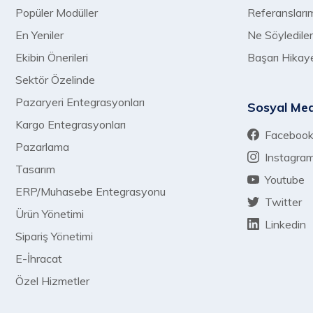
Popüler Modüller
Referansları
En Yeniler
Ne Söyledile
Ekibin Önerileri
Başarı Hikaye
Sektör Özelinde
Pazaryeri Entegrasyonları
Sosyal Me
Kargo Entegrasyonları
Faceboo
Pazarlama
Instagra
Tasarım
Youtube
ERP/Muhasebe Entegrasyonu
Twitter
Ürün Yönetimi
Linkedin
Sipariş Yönetimi
E-İhracat
Özel Hizmetler