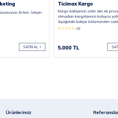
rketing
Ticimax Kargo
Kargo bakiyenizi satın alın ek pros
Kazancınızı Artırın, İzleyin
olmadan kargolarınızı kolayca yoll
Aşağıdaki bakiye bölümünden satı
alacağınız bakiyeyi belirleyebilirsiniz
(0)
*Minimum 5.000 TL almalısınız.
SATIN AL
5.000 TL
SAT
Ürünlerimiz
Referansla