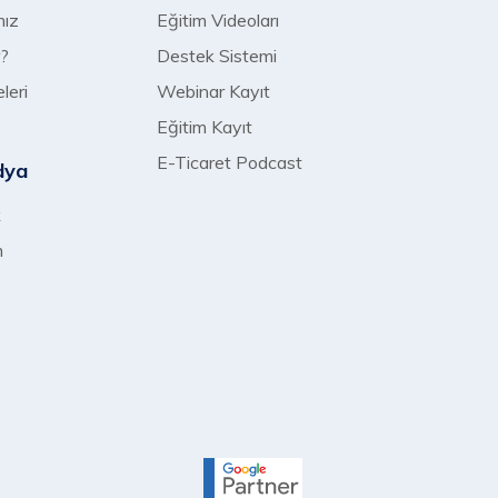
mız
Eğitim Videoları
r?
Destek Sistemi
leri
Webinar Kayıt
Eğitim Kayıt
E-Ticaret Podcast
dya
k
m