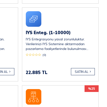
IYS Enteg. (1-10000)
an,
IYS Entegrasyonu yasal zorunluluktur.
Verilerinizi IYS Sistemine aktarmadan
pın.
pazarlama faaliyetlerinde bulunulması
risklidir.
(0)
IN AL
22.885 TL
SATIN AL
%25