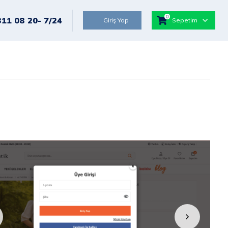
0
811 08 20
- 7/24
Giriş Yap
Sepetim