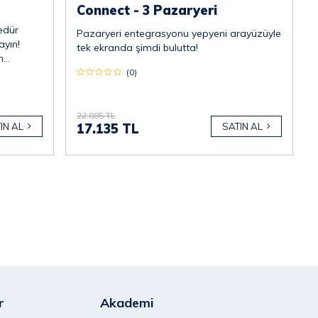
Connect - 3 Pazaryeri
edür
Pazaryeri entegrasyonu yepyeni arayüzüyle
ayın!
tek ekranda şimdi bulutta!
n
.
(0)
22.885 TL
17.135 TL
SATIN AL
IN AL
r
Akademi