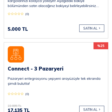
kargolarınızı kolayca yollayın! Aşağıdaki bakiye
bölümünden satın alacağınız bakiyeyi belirleyebilirsiniz.
*Minimum 5.000 TL almalısınız.
(0)
5.000 TL
SATIN AL
%25
Connect - 3 Pazaryeri
Pazaryeri entegrasyonu yepyeni arayüzüyle tek ekranda
şimdi bulutta!
(0)
22.885 TL
17.135 TL
SATIN AL