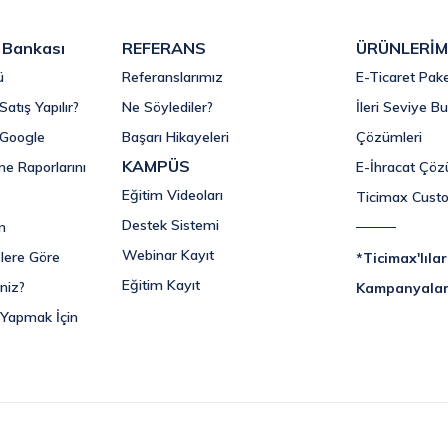
i Bankası
REFERANS
ÜRÜNLERİM
ü
Referanslarımız
E-Ticaret Pake
Satış Yapılır?
Ne Söylediler?
İleri Seviye Bu
i Google
Başarı Hikayeleri
Çözümleri
KAMPÜS
me Raporlarını
E-İhracat Çöz
Eğitim Videoları
Ticimax Cust
Destek Sistemi
n
Webinar Kayıt
lere Göre
*Ticimax'lıla
Eğitim Kayıt
niz?
Kampanyala
 Yapmak İçin