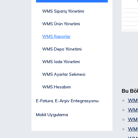
WMS Sipariş Yönetimi
WMS Ürün Yönetimi
WMS Raporlar
WMS Depo Yönetimi
WMS İade Yönetimi
WMS Ayarlar Sekmesi
WMS Hesabım
Bu Bö
WMS 
E-Fatura, E-Arşiv Entegrasyonu
WMS
Mobil Uygulama
WMS
WMS