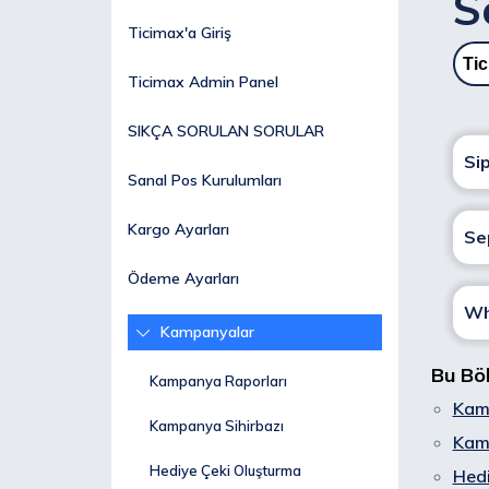
S
Ticimax'a Giriş
Tic
Ticimax Admin Panel
SIKÇA SORULAN SORULAR
Si
Sanal Pos Kurulumları
Kargo Ayarları
Se
Ödeme Ayarları
Wh
Kampanyalar
Bu Bö
Kampanya Raporları
Kam
Kampanya Sihirbazı
Kam
Hediye Çeki Oluşturma
Hedi