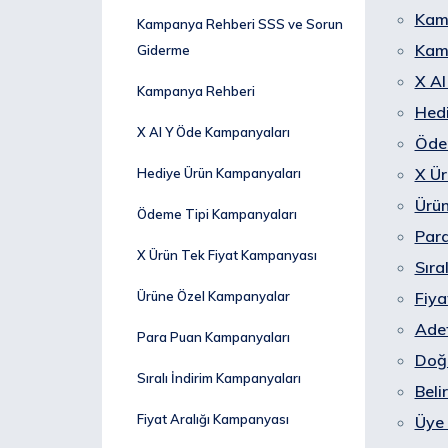
Kam
Kampanya Rehberi SSS ve Sorun
Kam
Giderme
X Al
Kampanya Rehberi
Hed
X Al Y Öde Kampanyaları
Öde
X Ür
Hediye Ürün Kampanyaları
Ürü
Ödeme Tipi Kampanyaları
Par
X Ürün Tek Fiyat Kampanyası
Sıra
Ürüne Özel Kampanyalar
Fiya
Adet
Para Puan Kampanyaları
Doğ
Sıralı İndirim Kampanyaları
Beli
Fiyat Aralığı Kampanyası
Üye