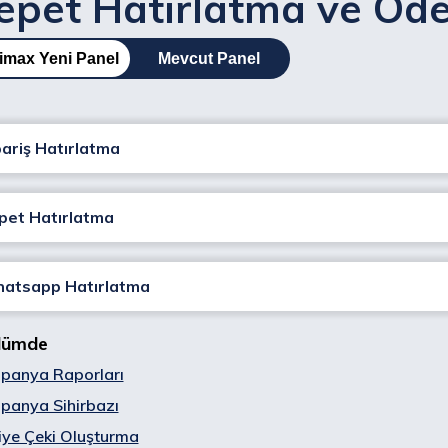
epet Hatırlatma ve Öd
imax Yeni Panel
Mevcut Panel
pariş Hatırlatma
pet Hatırlatma
atsapp Hatırlatma
lümde
panya Raporları
panya Sihirbazı
ye Çeki Oluşturma