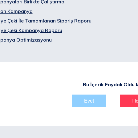
anyaları Birlikte Çalıştırma
lon Kampanya
ye Çeki İle Tamamlanan Sipariş Raporu
iye Çeki Kampanya Raporu
panya Optimizasyonu
Bu İçerik Faydalı Oldu 
Ha