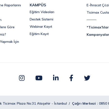
KAMPÜS
me Raporlarını
E-İhracat Çöz
Eğitim Videoları
Ticimax Cust
Destek Sistemi
n
Webinar Kayıt
lere Göre
*Ticimax'lıla
Eğitim Kayıt
niz?
Kampanyala
 Yapmak İçin
k Ticimax Plaza No:31 Ataşehir - İstanbul /
Çağrı Merkezi :
0850 