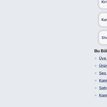
Kr
Ka
St
Bu Bö
Üye 
Ürün
Seo 
Kam
Satı
Kam