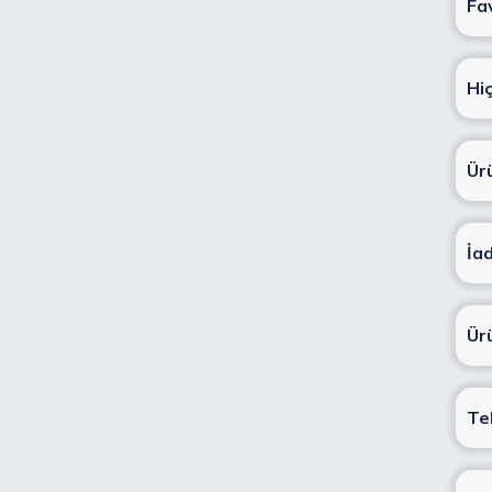
Fa
Hi
Ür
İa
Ür
Te