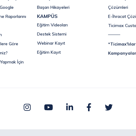
i Google
Başarı Hikayeleri
Çözümleri
KAMPÜS
me Raporlarını
E-İhracat Çöz
Eğitim Videoları
Ticimax Cust
Destek Sistemi
n
Webinar Kayıt
lere Göre
*Ticimax'lıla
Eğitim Kayıt
niz?
Kampanyala
 Yapmak İçin