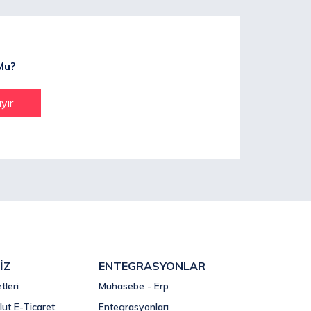
Mu?
yır
İZ
ENTEGRASYONLAR
tleri
Muhasebe - Erp
lut E-Ticaret
Entegrasyonları